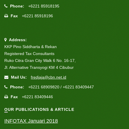
Phone:
+6221 85918195
Fax
+6221 85918196
Address:
KKP Pino Siddharta & Rekan
Registered Tax Consultants
Ruko Citra Gran City Walk 6 No. 16-17,
Jl. Alternative Transyogi KM 4 Cibubur
Mail Us:
fredjaja@cbn.net.id
Phone:
+6221 68909820 / +6221 83409447
Fax
+6221 83409446
OUR PUBLICATIONS & ARTICLE
INFOTAX Januari 2018