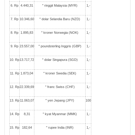
6. Rp
4.440,31
" ringgit Malaysia (MYR)
1,-
7. Rp
10.346,60
" dolar Selandia Baru (NZD)
1,-
8. Rp
1.895,83
" kroner Norwegia (NOK)
1,-
9. Rp
23.557,00
" poundsterling Inggris (GBP)
1,-
10. Rp
13.717,72
" dolar Singapura (SGD)
1,-
11. Rp
1.873,04
" kroner Swedia (SEK)
1,-
12. Rp
22.339,69
" franc Swiss (CHF)
1,-
13. Rp
11.063,07
" yen Jepang (JPY)
100
14. Rp
8,31
" kyat Myanmar (MMK)
1,-
15. Rp
182,64
" rupee India (INR)
1,-