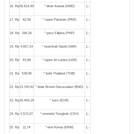
16. Rp
56.814,40
" dinar Kuwait (KWD)
1,-
17. Rp
62,56
" rupee Pakistan (PKR)
1,-
18. Rp
284,26
" peso Filipina (PHP)
1,-
19. Rp
4.657,14
" riyal Arab Saudi (SAR)
1,-
20. Rp
53,90
" rupee Sri Lanka (LKR)
1,-
21. Rp
538,80
" baht Thailand (THB)
1,-
22. Rp
13.743,42
" dolar Brunei Darussalam (BND)
1,-
23. Rp
20.455,19
" euro (EUR)
1,-
24. Rp
2.572,07
" renminbi Tiongkok (CNY)
1,-
25. Rp
11,74
" won Korea (KRW)
1,-