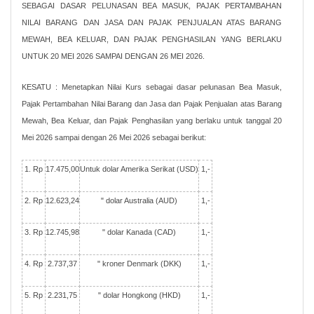
SEBAGAI DASAR PELUNASAN BEA MASUK, PAJAK PERTAMBAHAN
NILAI BARANG DAN JASA DAN PAJAK PENJUALAN ATAS BARANG
MEWAH, BEA KELUAR, DAN PAJAK PENGHASILAN YANG BERLAKU
UNTUK 20 MEI 2026 SAMPAI DENGAN 26 MEI 2026.
KESATU : Menetapkan Nilai Kurs sebagai dasar pelunasan Bea Masuk,
Pajak Pertambahan Nilai Barang dan Jasa dan Pajak Penjualan atas Barang
Mewah, Bea Keluar, dan Pajak Penghasilan yang berlaku untuk tanggal 20
Mei 2026 sampai dengan 26 Mei 2026 sebagai berikut:
1. Rp
17.475,00
Untuk dolar Amerika Serikat (USD)
1,-
2. Rp
12.623,24
" dolar Australia (AUD)
1,-
3. Rp
12.745,98
" dolar Kanada (CAD)
1,-
4. Rp
2.737,37
" kroner Denmark (DKK)
1,-
5. Rp
2.231,75
" dolar Hongkong (HKD)
1,-