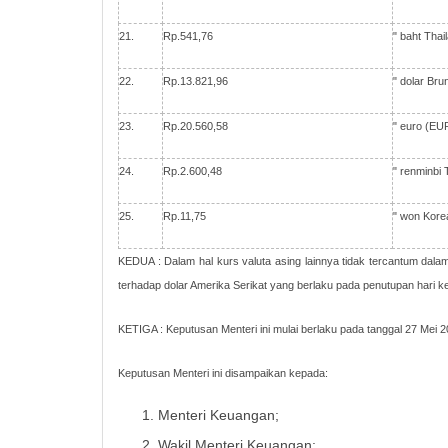
21.
Rp.541,76
" baht Thai
22.
Rp.13.821,96
" dolar Br
23.
Rp.20.560,58
" euro (EU
24.
Rp.2.600,48
" renminbi
25.
Rp.11,75
" won Kor
KEDUA : Dalam hal kurs valuta asing lainnya tidak tercantum dala
terhadap dolar Amerika Serikat yang berlaku pada penutupan hari k
KETIGA : Keputusan Menteri ini mulai berlaku pada tanggal 27 Mei 
Keputusan Menteri ini disampaikan kepada:
Menteri Keuangan;
Wakil Menteri Keuangan;