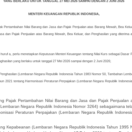
YANG BERLAKU UNTUK TANGGAL 27 MEI 2026 SAMPAI DENGAN 2 JUNI 2026
MENTERI KEUANGAN REPUBLIK INDONESIA,
ak Pertambahan Nilai Barang dan Jasa dan Pajak Penjualan atas Barang Mewah, Bea Kelu
 dan Pajak Penjualan atas Barang Mewah, Bea Keluar, dan Penghasilan yang diterima atau 
uruf a, perlu menetapkan Keputusan Menteri Keuangan tentang Nilai Kurs sebagai Dasar 
ghasilan yang berlaku untuk tanggal 27 Mei 2026 sampai dengan 2 Juni 2026;
 Penghasilan (Lembaran Negara Republik Indonesia Tahun 1983 Nomor 50, Tambahan Lemba
ahun 2021 tentang Harmonisasi Peraturan Perpajakan (Lembaran Negara Republik Indone
g Pajak Pertambahan Nilai Barang dan Jasa dan Pajak Penjualan
embaran Negara Republik Indonesia Nomor 3264) sebagaimana telah
nisasi Peraturan Perpajakan (Lembaran Negara Republik Indone
ng Kepabeanan (Lembaran Negara Republik Indonesia Tahun 1995 