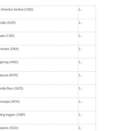
r Amerika Serikat (USD)
1,-
tralia (AUD)
1,-
nada (CAD)
1,-
enmark (DKK)
1,-
ngkong (HKD)
1,-
alaysia (MYR)
1,-
andia Baru (NZD)
1,-
orwegia (NOK)
1,-
ling Inggris (GBP)
1,-
ngapura (SGD)
1,-