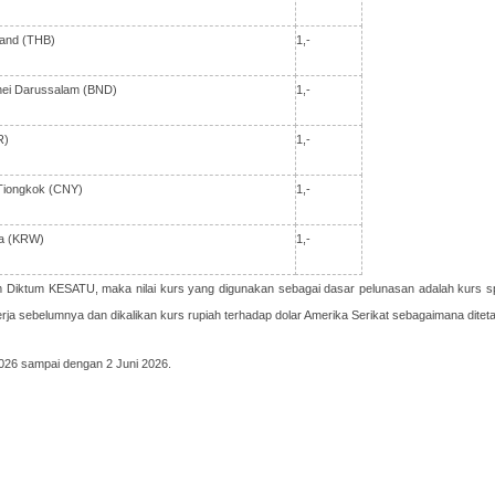
land (THB)
1,-
unei Darussalam (BND)
1,-
R)
1,-
 Tiongkok (CNY)
1,-
ea (KRW)
1,-
m Diktum KESATU, maka nilai kurs yang digunakan sebagai dasar pelunasan adalah kurs spo
erja sebelumnya dan dikalikan kurs rupiah terhadap dolar Amerika Serikat sebagaimana dite
2026 sampai dengan 2 Juni 2026.