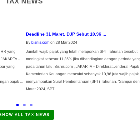
TAX NEWS
Deadline 31 Maret, DJP Sebut 10,96 ...
By
bisnis.com
on 28 Mar 2024
 THR yang
Jumlah wajib pajak yang telah melaporkan SPT Tahunan tersebut
, JAKARTA –
meningkat sebesar 11,36% jika dibandingkan dengan periode ya
abar yang
pada tahun lalu. Bisnis.com , JAKARTA – Direktorat Jenderal Pajak
Kementerian Keuangan mencatat sebanyak 10,96 juta wajib pajak 
ngan pajak ...
menyampaikan Surat Pemberitahuan (SPT) Tahunan. “Sampai den
Maret 2024, SPT ...
SHOW ALL TAX NEWS