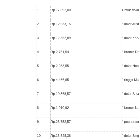
1.
Rp.17.692,00
Untuk dola
2.
Rp.12.633,15
" dolar Aus
3.
Rp.12.852,89
" dolar Ka
4.
Rp.2.751,54
" kroner D
5.
Rp.2.258,55
" dolar Ho
6.
Rp.4.456,65
" ringgit M
7.
Rp.10.368,57
" dolar Sel
8.
Rp.1.910,92
" kroner N
9.
Rp.23.752,57
" poundster
10.
Rp.13.828,36
" dolar Si