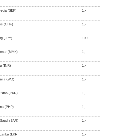
wedia (SEK)
1,-
iss (CHF)
1,-
ng (JPY)
100
anmar (MMK)
1,-
ia (INR)
1,-
wait (KWD)
1,-
kistan (PKR)
1,-
pina (PHP)
1,-
b Saudi (SAR)
1,-
i Lanka (LKR)
1,-