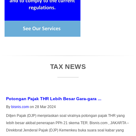
TAX NEWS
Potongan Pajak THR Lebih Besar Gara-gara ...
D
By
bisnis.com
on 28 Mar 2024
B
Ditjen Pajak (DJP) menjelaskan soal viralnya potongan pajak THR yang
J
lebih besar akibat penerapan PPh 21 skema TER. Bisnis.com , JAKARTA –
m
Direktorat Jenderal Pajak (DJP) Kemenkeu buka suara soal kabar yang
p