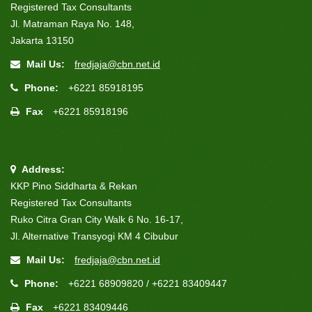
Registered Tax Consultants
Jl. Matraman Raya No. 148,
Jakarta 13150
Mail Us:
fredjaja@cbn.net.id
Phone:
+6221 85918195
Fax
+6221 85918196
Address:
KKP Pino Siddharta & Rekan
Registered Tax Consultants
Ruko Citra Gran City Walk 6 No. 16-17,
Jl. Alternative Transyogi KM 4 Cibubur
Mail Us:
fredjaja@cbn.net.id
Phone:
+6221 68909820 / +6221 83409447
Fax
+6221 83409446