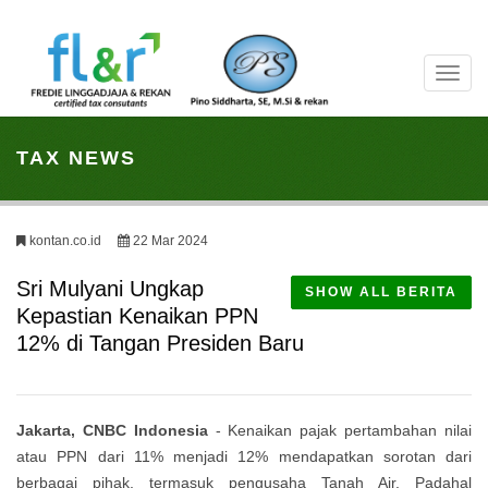
Toggl
navig
TAX NEWS
kontan.co.id
22 Mar 2024
Sri Mulyani Ungkap
SHOW ALL BERITA
Kepastian Kenaikan PPN
12% di Tangan Presiden Baru
Jakarta, CNBC Indonesia
- Kenaikan pajak pertambahan nilai
atau PPN dari 11% menjadi 12% mendapatkan sorotan dari
berbagai pihak, termasuk pengusaha Tanah Air. Padahal