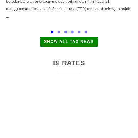
beredar bahwa penerapan metode perhitungan PPh Pasal 21
K
menggunakan skema tarif efektif rata-rata (TER) membuat potongan pajak
m
...
M
SHOW ALL TAX NEWS
BI RATES